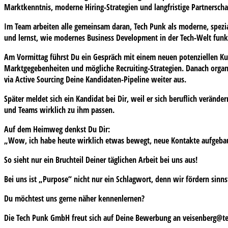
Marktkenntnis, moderne Hiring-Strategien und langfristige Partnerschaf
Im Team arbeiten alle gemeinsam daran, Tech Punk als moderne, spezia
und lernst, wie modernes Business Development in der Tech-Welt funkt
Am Vormittag führst Du ein Gespräch mit einem neuen potenziellen K
Marktgegebenheiten und mögliche Recruiting-Strategien. Danach organ
via Active Sourcing Deine Kandidaten-Pipeline weiter aus.
Später meldet sich ein Kandidat bei Dir, weil er sich beruflich verä
und Teams wirklich zu ihm passen.
Auf dem Heimweg denkst Du Dir:
„Wow, ich habe heute wirklich etwas bewegt, neue Kontakte aufge
So sieht nur ein Bruchteil Deiner täglichen Arbeit bei uns aus!
Bei uns ist „Purpose“ nicht nur ein Schlagwort, denn wir fördern sin
Du möchtest uns gerne näher kennenlernen?
Die Tech Punk GmbH freut sich auf Deine Bewerbung an
veisenberg@t