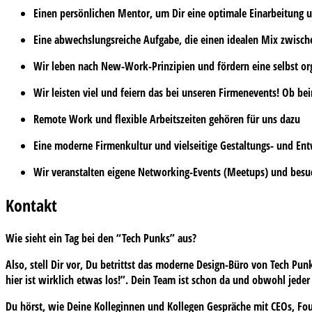
Einen persönlichen
Mentor
, um Dir eine optimale Einarbeitung
Eine abwechslungsreiche Aufgabe, die einen idealen Mix zwisc
Wir leben nach
New-Work-Prinzipien
und fördern eine selbst or
Wir leisten viel und feiern das bei unseren
Firmenevents
! Ob bei
Remote Work
und
flexible Arbeitszeiten
gehören für uns dazu
Eine
moderne Firmenkultur
und vielseitige Gestaltungs- und En
Wir veranstalten eigene
Networking-Events (Meetups) und besu
Kontakt
Wie sieht ein Tag bei den “Tech Punks” aus?
Also, stell Dir vor, Du betrittst das moderne Design-Büro von Tech P
hier ist wirklich etwas los!”. Dein Team ist schon da und obwohl jede
Du hörst, wie Deine Kolleginnen und Kollegen Gespräche mit CEOs, Fo