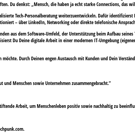
ten. Du denkst: „Mensch, die haben ja echt starke Connections, das will
lisierte Tech-Personalberatung weiterzuentwickeln. Dafür identifiziers
ioniert – über LinkedIn, Networking oder direkte telefonische Ansprac
unden aus dem Software-Umfeld, der Unterstützung beim Aufbau seines 
isierst Du Deine digitale Arbeit in einer modernen IT-Umgebung (eige
ndern möchte. Durch Deinen engen Austausch mit Kunden und Dein Verstä
baut und Menschen sowie Unternehmen zusammengebracht.”
nstiftende Arbeit, um Menschenleben positiv sowie nachhaltig zu beeinf
echpunk.com
.