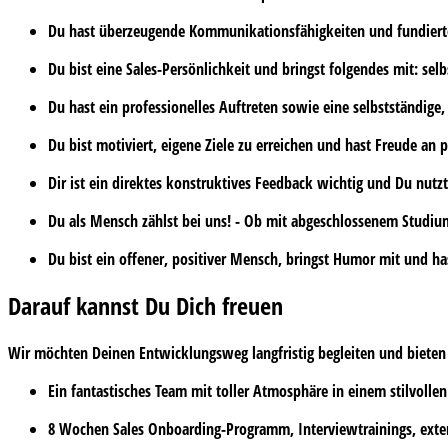
Du hast
überzeugende Kommunikationsfähigkeiten
und
fundier
Du bist eine
Sales-Persönlichkei
t
und bringst folgendes mit:
selb
Du hast ein professionelles Auftreten sowie eine
selbstständige,
Du bist
motiviert
, eigene Ziele zu erreichen und hast Freude an
Dir ist ein
direktes konstruktives Feedback
wichtig und Du nutzt
Du als Mensch zählst bei uns! - Ob mit abgeschlossenem
Studi
Du bist ein offener, positiver Mensch, bringst Humor mit und ha
Darauf kannst Du Dich freuen
Wir möchten Deinen Entwicklungsweg langfristig begleiten und bieten
Ein fantastisches Team mit
toller Atmosphäre
in einem stilvolle
8 Wochen
Sales Onboarding-Programm, Interviewtrainings, exter